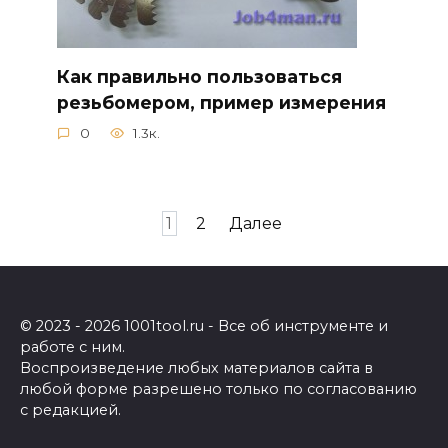
Как правильно пользоваться
резьбомером, пример измерения
0
1.3к.
Пагинация
1
2
Далее
записей
© 2023 - 2026 1001tool.ru - Все об инструменте и
работе с ним.
Воспроизведение любых материалов сайта в
любой форме разрешено только по согласованию
с редакцией.